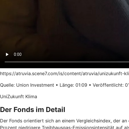
https://atruvia.scene7.com/is/content/atruvia/unizukunft-
Quelle: Union Investment • Länge: 01:09 • Veröffentlicht: 0
UniZukunft Klima
Der Fonds im Detail
Der Fonds orientiert sich an einem Vergleichsindex, der a
Prozent niedrigere Treibhausgas-Emissionsintensität auf a