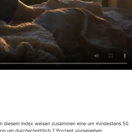
en in diesem Index weisen zusammen eine um mindestens 50
ion um durchschnittlich 7 Prozent vorgegeben.