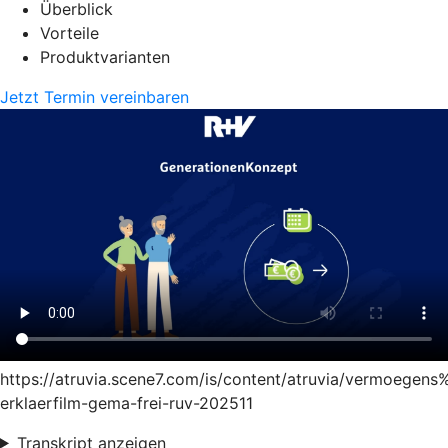
Überblick
Vorteile
Produktvarianten
Jetzt Termin vereinbaren
https://atruvia.scene7.com/is/content/atruvia/vermoege
erklaerfilm-gema-frei-ruv-202511
Transkript anzeigen